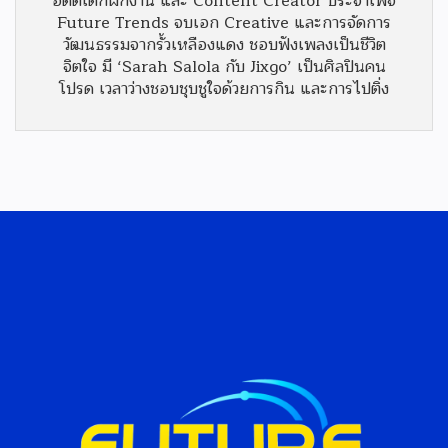
อดีตเด็กฝึกงาน และ Content Creator ประจำเพจ
Future Trends จบเอก Creative และการจัดการ
วัฒนธรรมจากรั้วเหลืองแดง ชอบฟังเพลงเป็นชีวิต
จิตใจ มี ‘Sarah Salola กับ Jixgo’ เป็นศิลปินคน
โปรด เวลาว่างชอบชุบชูใจด้วยการกิน และการไปติ่ง