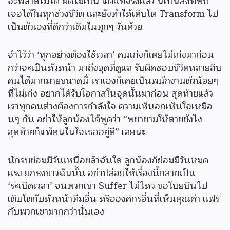
จะพลาดไม่ได้ ผิดไม่เป็น แต่แท้จริงแล้ว นี่เป็นสิ่งที่พบ
เจอได้ในทุกช่วงชีวิต และยังทำให้เติบโต Transform ไป
เป็นตัวเองที่ดีกว่าเดิมในทุกๆ วันด้วย
จำไว้ว่า ‘ทุกอย่างต้องใช้เวลา’ คนเก่งก็เคยไม่เก่งมาก่อน
กว่าจะเป็นหัวหน้า มาถึงจุดที่ดูแล รับผิดชอบชีวิตหลายสิบ
คนได้มากมายขนาดนี้ เราเองก็เคยเป็นพนักงานตัวน้อยๆ
ที่ไม่เก่ง อยากได้รับโอกาสในจุดนั้นมาก่อน สุดท้ายแล้ว
เราทุกคนต่างต้องการกำลังใจ ความเห็นอกเห็นใจเหมือ
นๆ กัน อย่าให้ลูกน้องได้พูดว่า “พยายามให้ตายยังไง
สุดท้ายก็แพ้คนในใจเธออยู่ดี” เลยนะ
นักรบย่อมมีวันเหนื่อยล้าฉันใด ลูกน้องก็ย่อมมีวันหมด
แรง ยกธงขาวฉันนั้น อย่าปล่อยให้เรื่องนี้กลายเป็น
‘ระเบิดเวลา’ จนพวกเขา Suffer ไม่ไหว ขอโบยบินไป
เติบโตกับหัวหน้าทีมอื่น หรือองค์กรอื่นที่เห็นคุณค่า แฟร์
กับพวกเขามากกว่านั่นเอง