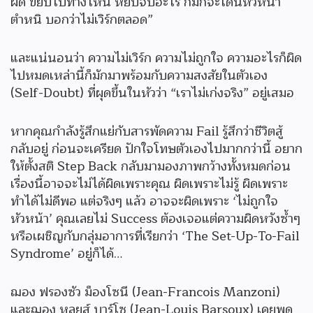
ผิด ขยับไปทางไหน หยิบจับอะไร ก็มักจะโดนหัวหน้า
ตำหนิ บอกว่าไม่เวิร์กตลอด”
และแน่นอนว่า ความไม่เวิร์ก ความไม่ถูกใจ ความอะไรก็ผิด
ไปหมดเหล่านี้ก็มักมาพร้อมกับความสงสัยในตัวเอง
(Self-Doubt) ที่ผุดขึ้นในหัวว่า “เราไม่เก่งจริง” อยู่เสมอ
หากคุณกำลังรู้สึกแย่กับสารพัดความ Fail รู้สึกว่าชีวิตสู้
กลับอยู่ ก่อนจะเครียด ปักใจโทษตัวเองไปมากกว่านี้ อยาก
ให้ตั้งสติ Step Back กลับมามองภาพกว้างทั้งหมดก่อน
เรื่องนี้อาจจะไม่ได้ผิดเพราะคุณ ผิดเพราะไม่รู้ ผิดเพราะ
ทำได้ไม่ดีพอ แต่จริงๆ แล้ว อาจจะผิดเพราะ ‘ไม่ถูกใจ
หัวหน้า’ คุณเลยไม่ Success ต้องเจอแต่ความผิดหวังซ้ำๆ
หรือเผชิญกับกลุ่มอาการที่เรียกว่า ‘The Set-Up-To-Fail
Syndrome’ อยู่ก็ได้…
ฌอง ฟรองซัว ม็องโซนี (Jean-Francois Manzoni)
และฌอง หลุยส์ บาร์โซ (Jean-Louis Barsoux) เคยพูด