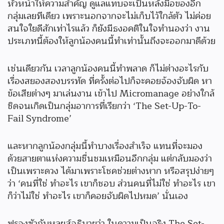
หัวหน้าให้ความสำคัญ ดูแลแทบจะเป็นหลังมือของอีก
กลุ่มเลยทีเดียว เพราะนอกจากจะไม่เก็บไว้ใกล้ตัว ไม่ค่อย
สนใจใยดีสักเท่าไรแล้ว ก็ยังมีธงอคติในใจทำนองว่า งาน
ประเภทนี้ต้องให้ลูกน้องคนนี้ทำเท่านั้นถึงจะออกมาดีด้วย
เช่นเดียวกัน เวลาลูกน้องคนนี้ทำพลาด ก็ไม่ต่างอะไรกับ
เรื่องสยองสองบรรทัด ที่ครั้งต่อไปก็จะคอยจ้องจับผิด หา
ข้อเสียต่างๆ มาเล่นงาน เข้าไป Micromanage อย่างใกล้
ชิดจนเกิดเป็นกลุ่มอาการที่เรียกว่า ‘The Set-Up-To-
Fail Syndrome’
และหากลูกน้องกลุ่มนี้ทำบางเรื่องสำเร็จ แทนที่จะมอง
ด้วยสายตาแห่งความชื่นชมเหมือนอีกกลุ่ม แต่กลับมองว่า
เป็นเพราะดวง ได้มาเพราะโชคช่วยต่างหาก หรือสรุปง่ายๆ
ว่า ‘คนที่ใช่ ทำอะไร เขาก็ชอบ ส่วนคนที่ไม่ใช่ ทำอะไร เขา
ก็ว่าไม่ใช่ ทำอะไร เขาก็คอยจับผิดไปหมด’ นั่นเอง
ฟรองซัวกับหลุยส์อธิบายว่า ในความเป็นจริง The Set-