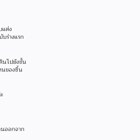
บแต่ง
บับร่างแรก
ินไปยังขั้น
โทนของชิ้น
่ะ
ลบคนออกจาก