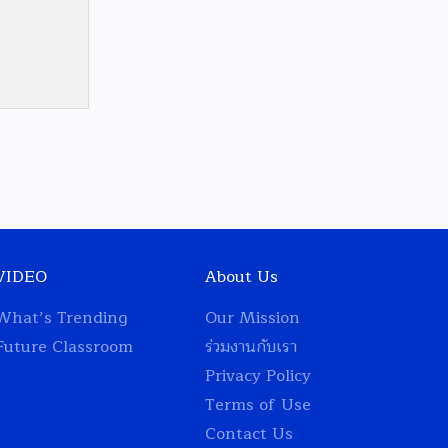
VIDEO
About Us
What’s Trending
Our Mission
Future Classroom
ร่วมงานกับเรา
Privacy Policy
Terms of Use
Contact Us