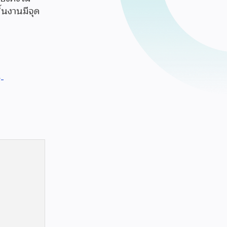
ิ้นงานมีจุด
-