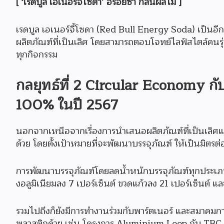
[ ‘เรดบูล เอเนอร์จี้โซดา’ อร่อยซ่า กลิ่นผลไม้ ]
เรดบูล เอเนอร์จี้โซดา (Red Bull Energy Soda) เป็นอ
ผลิตภัณฑ์ที่เป็นเลิศ โดยสามารถตอบโจทย์ไลฟ์สไตล์คนรุ่นให
ทุกกิจกรรม
กลยุทธ์ที่ 2 Circular Economy กับ
100% ในปี 2567
นอกจากเหนือจากเรื่องการนำเสนอผลิตภัณฑ์ที่เป็นเลิศแล้
ด้วย โดยตั้งเป้าหมายที่จะพัฒนาบรรจุภัณฑ์ ให้เป็นมิตรต
การพัฒนาบรรจุภัณฑ์โดยลดน้ำหนักบรรจุภัณฑ์ทุกประเภท 
งอลูมิเนียมลง 7 เปอร์เซ็นต์ ขวดแก้วลง 21 เปอร์เซ็นต์ 
รวมไปถึงก็ยังมีการทำงานร่วมกับพาร์ตเนอร์ และสมาคมการค
พลาสติกด้วย เช่น โครงการ Aluminium Loop กับ TBC หร