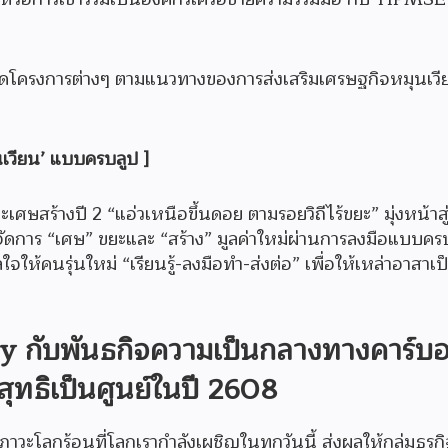
ังจัดโครงการต่างๆ ตามแนวทางของการส่งเสริมเศรษฐกิจหมุนเว
นเวียน’ แบบครบลูป ]
ษสร้างปี 2 “แอ่วเหนือขึ้นดอย ตามรอยวิถีไร้ขยะ” มุ่งหน้าส
รจัดการ “เศษ” ขยะและ “สร้าง” มูลค่าใหม่ผ่านการลงมือแบบค
ให้คนรุ่นใหม่ “เรียนรู้-ลงมือทำ-ส่งต่อ” เพื่อให้เหล่าอาสาเป
y กับพันธกิจความเป็นกลางทางคาร์บ
ุทธิเป็นศูนย์ในปี 2608
ลกร้อนที่โลกเรากำลังเผชิญในทุกวันนี้ ส่งผลให้กลุ่มธุรกิ