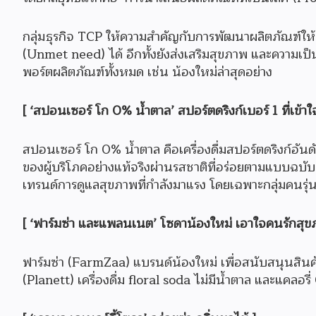
กลุ่มธุรกิจ TCP ให้ความสำคัญกับการพัฒนาผลิตภัณฑ์ให
(Unmet need) ได้ อีกทั้งยังส่งเสริมสุขภาพ และความเป็นอย
พอร์ตผลิตภัณฑ์ทั้งหมด เช่น น้องใหม่ล่าสุดอย่าง
[ ‘สปอนเซอร์ โก 0% น้ำตาล’ สปอร์ตดริงก์เบอร์ 1 ที่เข้าใจผ
สปอนเซอร์ โก 0% น้ำตาล คือเครื่องดื่มสปอร์ตดริงก์อัน
ของผู้บริโภคอย่างแท้จริงผ่านรสชาติที่อร่อยตามแบบฉบับส
เทรนด์การดูแลสุขภาพที่กำลังมาแรง โดยเฉพาะกลุ่มคนรุ่น
[ ‘ฟาร์มซ่า และแพลนเนต’ โซดาน้องใหม่ เอาใจคนรักสุข
ฟาร์มซ่า (FarmZaa) แบรนด์น้องใหม่ เพื่อสนับสนุนสินค
(Planett) เครื่องดื่ม floral soda ไม่มีน้ำตาล และแคลอรี่ 