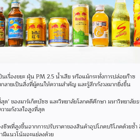
นเรื่องขยะ ฝุ่น PM 2.5 น้ำเสีย หรือแม้กระทั่งการปล่อยก๊าซ
ายเป็นสิ่งที่ผู้คนให้ความสำคัญ และรู้สึกกังวลมากยิ่งขึ้น
่สุด’ ของมาร์เก็ตบัซซ และวิทยาลัยโลกคดีศึกษา มหาวิทยาลัย
วามกังวลใจสูงที่สุด
งชีพที่สูงขึ้นจากการปรับราคาของสินค้าอุปโภคบริโภคด้วยซ้ำ อี
น้ามีแนวโน้มจะแย่ลงด้วย