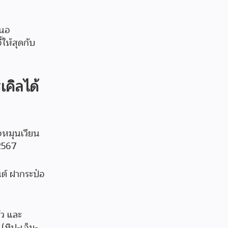
สนอ
้ให้สุดกับ
เคิลได้
จหมุนเวียน
 2567
ต์ ฝากระป๋อ
้ว และ
(ทิป-เอ็ม-