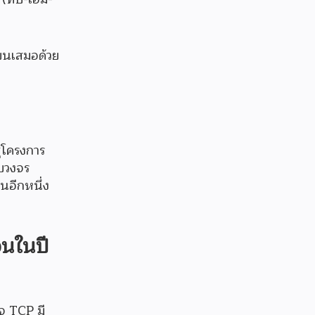
ียนเสมอด้วย
ู่โครงการ
รบวงจร
็นอีกหนึ่ง
อนในปี
จ TCP มี