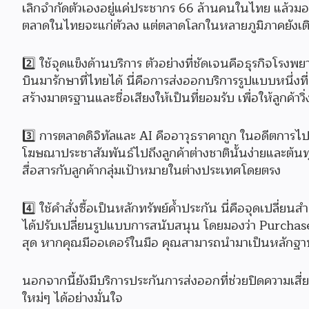
เลิกจำกัดตัวเองอยู่แค่ประชากร 66 ล้านคนในไทย แล้วม
ตลาดในไทยจะแก่ตัวลง แต่ตลาดโลกในหลายภูมิภาคยังเติบโต 
2️⃣ ใช้จุดแข็งด้านบริการ ตัวอย่างที่ชัดเจนคือธุรกิจโร
บินมารักษาที่ไทยได้ นี่คือการส่งออกบริการรูปแบบหนึ่งท
สร้างมาตรฐานและชื่อเสียงให้เป็นที่ยอมรับ เพื่อให้ลูกค้าวิ่
3️⃣ การตลาดดิจิทัลและ AI คืออาวุธราคาถูก ในอดีตการไ
โฆษณาประชาสัมพันธ์ไปถึงลูกค้าต่างชาตินั้นง่ายและต้นท
สื่อสารกับลูกค้ากลุ่มเป้าหมายในต่างประเทศโดยตรง
4️⃣ ใช้คำสั่งซื้อเป็นหลักทรัพย์ค้ำประกัน นี่คือจุดเปล
ได้ปรับเปลี่ยนรูปแบบการสนับสนุน โดยมองว่า Purchase Or
สุด หากคุณมีออเดอร์ในมือ คุณสามารถนำมาเป็นหลักฐานเพื
นอกจากนี้ยังมีบริการประกันการส่งออกที่ช่วยปิดความเสี่ยง
ใหม่ๆ ได้อย่างมั่นใจ