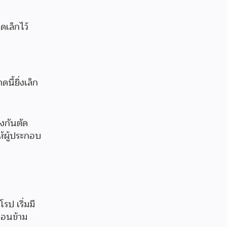
ดเล็กไว้
ี้ยิ่งเล็ก
่งกันตัด
ห้ผู้ประกอบ
รป เริ่มมี
่อนข้าม