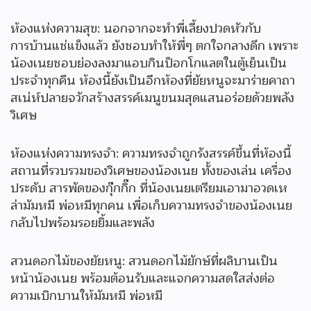
ห้องแห่งความสุข: นอกจากจะทำพี่เลี้ยงปวดหัวกับ
การบ้านแช่แข็งแล้ว ยังชอบทำให้พี่ๆ ตกใจกลางดึก เพราะ
น้องเนยชอบย่องลงมาแอบกินป็อกโกแลตในตู้เย็นเป็น
ประจำทุกคืน ห้องนี้ยังเป็นอีกห้องที่ยัยหนูจะมาร่ายคาถา
สเน่ห์ปลายจวักสร้างสรรค์เมนูขนมสุดแสนอร่อยด้วยพลัง
วิเศษ
ห้องแห่งความทรงจำ: ความทรงจำถูกรังสรรค์ขึ้นที่ห้องนี้
สถานที่รวบรวมของวิเศษของน้องเนย ทั้งของเล่น เครื่อง
ประดับ สารพัดของกุ๊กกิ๊ก ที่น้องเนยเตรียมเอามาอวดเห
ล่ามัมหมี พ่อหมีทุกคน เพื่อเก็บความทรงจำของน้องเนย
กลับไปพร้อมรอยยิ้มและพลัง
สวนดอกไม้ของยัยหนู: สวนดอกไม้ยักษ์ที่ผลิบานเป็น
หน้าน้องเนย พร้อมต้อนรับและแจกความสดใสส่งต่อ
ความเบิกบานให้มัมหมี พ่อหมี