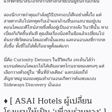
แวะพักที่น่าสนใจระหว่างทางกลายเป็นผู้ชนะในเกมนี้
ลองนึกภาพว่าคุณกำลังดูวิธีประกอบโต๊ะอย่างตั้งใจ แต่
สายตากลับไปสะดุดกับเจ้าแมวอ้วนที่นอนสบายอยู่บน
คอนโดแมวดีไซน์สวยซึ่งตั้งอยู่เป็นฉากหลัง วินาทีนั้น ทาง
เบี่ยงก็เกิดขึ้นทันที คุณลืมเรื่องน็อตในมือแล้วเปลี่ยนไป
ค้นหาพิกัดคอนโดแมวตัวนั้นแทน และจนจบลงที่การกด
สั่งซื้อ ทั้งที่ไม่ได้ตั้งใจมาดูตั้งแต่แรก
นี่คือ Curiosity Detours ในชีวิตจริง จะเห็นได้ว่า
แบรนด์คอนโดแมวไม่ได้เดินมาตะโกนขายของตรงๆ แต่
เลือกวางตัวอยู่ใน ‘พื้นที่ข้างเคียง’ และปล่อยให้
สัญชาตญาณของคุณทำงานจนเกิดการค้นพบแบบ
Sideways Discovery นั่นเอง
♦️ [ ASAI Hotels ผู้เปลี่ยน
โรงแรมให้เป็น ‘เพื่อนร่วมทาง’ ]