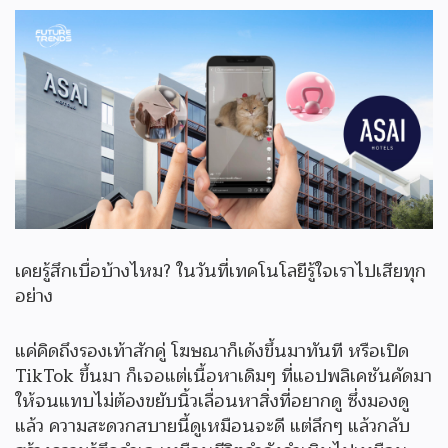
เคยรู้สึกเบื่อบ้างไหม? ในวันที่เทคโนโลยีรู้ใจเราไปเสียทุก
อย่าง
แค่คิดถึงรองเท้าสักคู่ โฆษณาก็เด้งขึ้นมาทันที หรือเปิด
TikTok ขึ้นมา ก็เจอแต่เนื้อหาเดิมๆ ที่แอปพลิเคชันคัดมา
ให้จนแทบไม่ต้องขยับนิ้วเลื่อนหาสิ่งที่อยากดู ซึ่งมองดู
แล้ว ความสะดวกสบายนี้ดูเหมือนจะดี แต่ลึกๆ แล้วกลับ