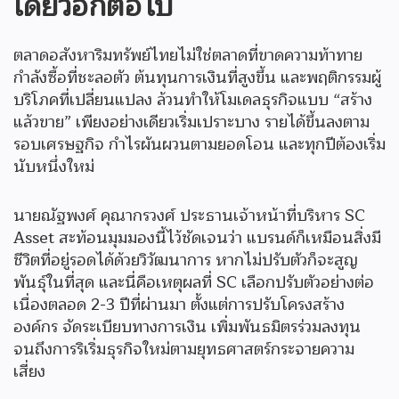
เดียวอีกต่อไป
ตลาดอสังหาริมทรัพย์ไทยไม่ใช่ตลาดที่ขาดความท้าทาย
กำลังซื้อที่ชะลอตัว ต้นทุนการเงินที่สูงขึ้น และพฤติกรรมผู้
บริโภคที่เปลี่ยนแปลง ล้วนทำให้โมเดลธุรกิจแบบ “สร้าง
แล้วขาย” เพียงอย่างเดียวเริ่มเปราะบาง รายได้ขึ้นลงตาม
รอบเศรษฐกิจ กำไรผันผวนตามยอดโอน และทุกปีต้องเริ่ม
นับหนึ่งใหม่
นายณัฐพงศ์ คุณากรวงศ์ ประธานเจ้าหน้าที่บริหาร SC
Asset สะท้อนมุมมองนี้ไว้ชัดเจนว่า แบรนด์ก็เหมือนสิ่งมี
ชีวิตที่อยู่รอดได้ด้วยวิวัฒนาการ หากไม่ปรับตัวก็จะสูญ
พันธุ์ในที่สุด และนี่คือเหตุผลที่ SC เลือกปรับตัวอย่างต่อ
เนื่องตลอด 2-3 ปีที่ผ่านมา ตั้งแต่การปรับโครงสร้าง
องค์กร จัดระเบียบทางการเงิน เพิ่มพันธมิตรร่วมลงทุน
จนถึงการริเริ่มธุรกิจใหม่ตามยุทธศาสตร์กระจายความ
เสี่ยง