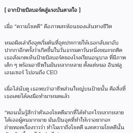
[ จากป้ายบิลบอร์ดสู่แรงบันดาลใจ ]
เมื่อ “ความโชคดี” คือภาพสะท้อนของเส้นทางชีวิต
หมอผิงเล่าถึงจุดเริ่มต้นที่จุดประกายให้เธอกลับมาจับ
ปากกาอีกครั้งว่าเกิดขึ้นในวันธรรมดาวันหนึ่งขณะรถติด
เธอสังเกตเห็นป้ายบิลบอร์ดของโรงเรียนอนุบาล ที่มีภาพ
เด็ก ๆ พร้อมอาชีพในฝันหลากหลาย ตั้งแต่หมอ อินฟลู
เอนเซอร์ ไปจนถึง CEO
เมื่อไล่นับดู เธอพบว่าอาชีพส่วนใหญ่บนป้ายนั้น คือสิ่งที่
เธอเคยได้ลงมือทำมาหมดแล้ว
“ตอนนั้นรู้สึกว่าตัวเองโชคดีมากที่ได้ทำอะไรหลากหลาย
ได้เจอผู้คนมากมาย มันเป็นจุดที่ทำให้เราอยากจะ
ถ่ายทอดเรื่องราวว่า ทำไมเราถึงโชคดี และความโชคดีนั้น