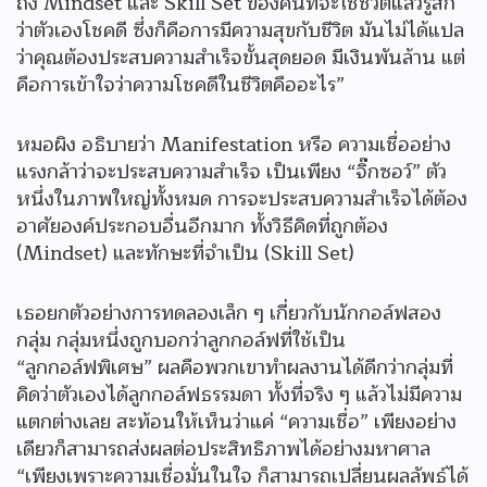
ถึง Mindset และ Skill Set ของคนที่จะใช้ชีวิตแล้วรู้สึก
ว่าตัวเองโชคดี ซึ่งก็คือการมีความสุขกับชีวิต มันไม่ได้แปล
ว่าคุณต้องประสบความสำเร็จขั้นสุดยอด มีเงินพันล้าน แต่
คือการเข้าใจว่าความโชคดีในชีวิตคืออะไร”
หมอผิง อธิบายว่า Manifestation หรือ ความเชื่ออย่าง
แรงกล้าว่าจะประสบความสำเร็จ เป็นเพียง “จิ๊กซอว์” ตัว
หนึ่งในภาพใหญ่ทั้งหมด การจะประสบความสำเร็จได้ต้อง
อาศัยองค์ประกอบอื่นอีกมาก ทั้งวิธีคิดที่ถูกต้อง
(Mindset) และทักษะที่จำเป็น (Skill Set)
เธอยกตัวอย่างการทดลองเล็ก ๆ เกี่ยวกับนักกอล์ฟสอง
กลุ่ม กลุ่มหนึ่งถูกบอกว่าลูกกอล์ฟที่ใช้เป็น
“ลูกกอล์ฟพิเศษ” ผลคือพวกเขาทำผลงานได้ดีกว่ากลุ่มที่
คิดว่าตัวเองได้ลูกกอล์ฟธรรมดา ทั้งที่จริง ๆ แล้วไม่มีความ
แตกต่างเลย สะท้อนให้เห็นว่าแค่ “ความเชื่อ” เพียงอย่าง
เดียวก็สามารถส่งผลต่อประสิทธิภาพได้อย่างมหาศาล
“เพียงเพราะความเชื่อมั่นในใจ ก็สามารถเปลี่ยนผลลัพธ์ได้