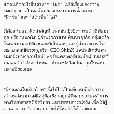
แต่จะเกิดอะไรขึ้นถ้าหาก “โชค” ไม่ใช่เรื่องของความ
บังเอิญ แต่เป็นผลลัพธ์ของกระบวนการที่สามารถ
“ฝึกฝน” และ “สร้างขึ้น” ได้?
นี่คือแก่นแนวคิดสำคัญที่ แพทย์หญิงธิดากานต์ รุจิพัฒน
กุล หรือ ‘หมอผิง’ ผู้อำนวยการฝ่ายพัฒนาธุรกิจ กลุ่มเครือ
โรงพยาบาลสมิติเวชและบีเอ็นเอช, รองผู้อำนวยการ โรง
พยาบาลสมิติเวชสุขุมวิท, CEO SkinX แอปพลิเคชันหา
หมอผิวหนังออนไลน์, พอร์ดแคสเตอร์และนักเขียนเบสต์
เซลเลอร์ กำลังจะถ่ายทอดผ่านหนังสือเล่มล่าสุดในรอบ
หลายปีของเธอ
“ฝึกสมองให้เรียกโชค” ซึ่งไม่ได้เป็นเพียงหนังสือฮาวทู
สร้างพลังบวก แต่คือคู่มือเชิงกลยุทธ์ที่ผสมผสานหลักการ
ทางวิทยาศาสตร์ จิตวิทยา และประสบการณ์จริง เพื่อให้ผู้
อ่านสามารถ “ออกแบบชีวิตให้โชคดี” ได้ด้วยตัวเอง