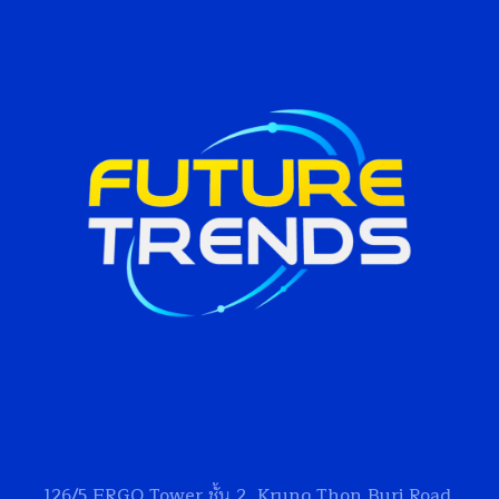
126/5
ERGO Tower
ชั้น 2, Krung Thon Buri Road,